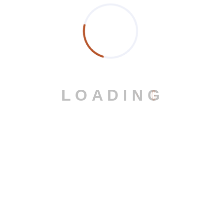
χρόνο.
ΞΕΚΙΝΑΜΕ
L
O
A
D
I
N
G
Η εταιρεία
Προσφέρουμε λύσεις Αλουμινίου με κορυφαίο