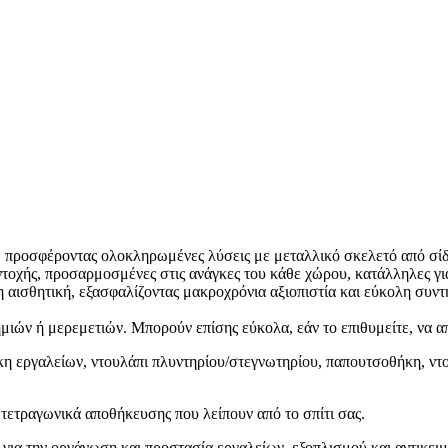
, προσφέροντας ολοκληρωμένες λύσεις με μεταλλικό σκελετό από σίδ
οχής, προσαρμοσμένες στις ανάγκες του κάθε χώρου, κατάλληλες για 
η αισθητική, εξασφαλίζοντας μακροχρόνια αξιοπιστία και εύκολη συν
ημιών ή μερεμετιών. Μπορούν επίσης εύκολα, εάν το επιθυμείτε, να
κη εργαλείων, ντουλάπι πλυντηρίου/στεγνωτηρίου, παπουτσοθήκη, ντο
 τετραγωνικά αποθήκευσης που λείπουν από το σπίτι σας.
 για την οργάνωση και προστασία εργαλείων, εξοπλισμού και αντικε