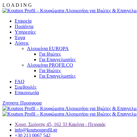
L
O
A
D
I
N
G
Εταιρεία
Προϊόντα
Υπηρεσίες
Έργα
Λύσεις
Αλουμίνια EUROPA
Για Ιδιώτες
Για Επαγγελματίες
Αλουμίνια PROFILCO
Για Ιδιώτες
Για Επαγγελματίες
FAQ
Συμβουλές
Επικοινωνία
Ζητηστε Προσφορα
Χρυσ. Σμύρνης 45, 162 33 Καμίνια - Πειραιάς
info@koutsosprofil.gr
+30 213 0067 542