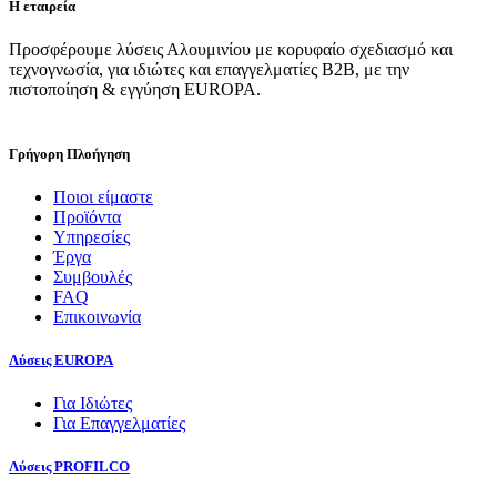
Η εταιρεία
Προσφέρουμε λύσεις Αλουμινίου με κορυφαίο σχεδιασμό και
τεχνογνωσία, για ιδιώτες και επαγγελματίες Β2Β, με την
πιστοποίηση & εγγύηση EUROPA.
Γρήγορη Πλοήγηση
Ποιοι είμαστε
Προϊόντα
Υπηρεσίες
Έργα
Συμβουλές
FAQ
Επικοινωνία
Λύσεις EUROPA
Για Ιδιώτες
Για Επαγγελματίες
Λύσεις PROFILCO