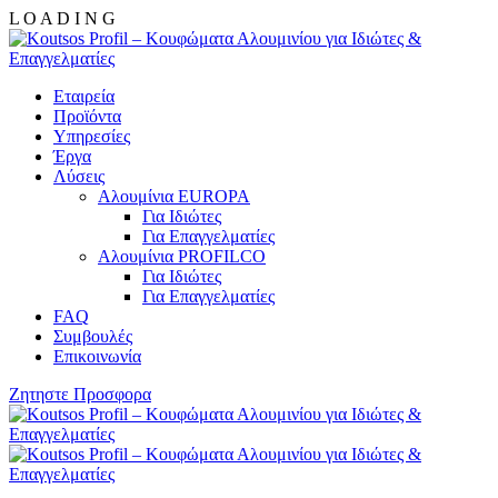
L
O
A
D
I
N
G
Εταιρεία
Προϊόντα
Υπηρεσίες
Έργα
Λύσεις
Αλουμίνια EUROPA
Για Ιδιώτες
Για Επαγγελματίες
Αλουμίνια PROFILCO
Για Ιδιώτες
Για Επαγγελματίες
FAQ
Συμβουλές
Επικοινωνία
Ζητηστε Προσφορα