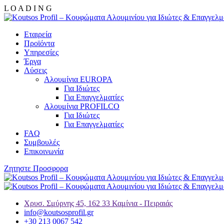
L
O
A
D
I
N
G
Εταιρεία
Προϊόντα
Υπηρεσίες
Έργα
Λύσεις
Αλουμίνια EUROPA
Για Ιδιώτες
Για Επαγγελματίες
Αλουμίνια PROFILCO
Για Ιδιώτες
Για Επαγγελματίες
FAQ
Συμβουλές
Επικοινωνία
Ζητηστε Προσφορα
Χρυσ. Σμύρνης 45, 162 33 Καμίνια - Πειραιάς
info@koutsosprofil.gr
+30 213 0067 542