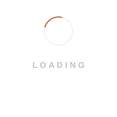
Έτοιμοι να
αναβαθμίσετε τον
χώρο σας; Ας
L
O
A
D
I
N
G
δημιουργήσουμε
λύσεις αλουμινίου
που συνδυάζουν
ποιότητα,
αισθητική και
πραγματική αντοχή
στον χρόνο.