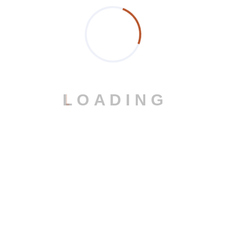
L
O
A
D
I
N
G