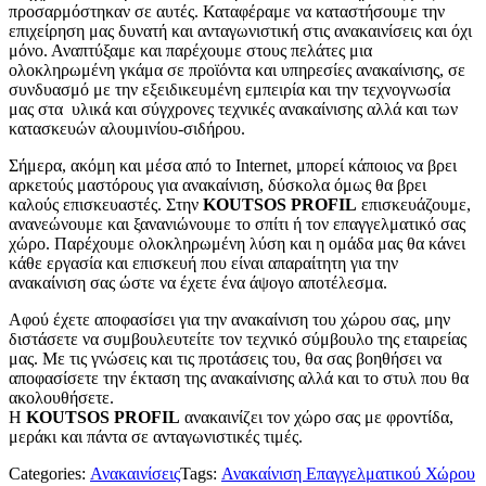
προσαρμόστηκαν σε αυτές. Καταφέραμε να καταστήσουμε την
επιχείρηση μας δυνατή και ανταγωνιστική στις ανακαινίσεις και όχι
μόνο. Αναπτύξαμε και παρέχουμε στους πελάτες μια
ολοκληρωμένη γκάμα σε προϊόντα και υπηρεσίες ανακαίνισης, σε
συνδυασμό με την εξειδικευμένη εμπειρία και την τεχνογνωσία
μας στα υλικά και σύγχρονες τεχνικές ανακαίνισης αλλά και των
κατασκευών αλουμινίου-σιδήρου.
Σήμερα, ακόμη και μέσα από το Internet, μπορεί κάποιος να βρει
αρκετούς μαστόρους για ανακαίνιση, δύσκολα όμως θα βρει
καλούς επισκευαστές. Στην
KOUTSOS PROFIL
επισκευάζουμε,
ανανεώνουμε και ξανανιώνουμε το σπίτι ή τον επαγγελματικό σας
χώρο. Παρέχουμε ολοκληρωμένη λύση και η ομάδα μας θα κάνει
κάθε εργασία και επισκευή που είναι απαραίτητη για την
ανακαίνιση σας ώστε να έχετε ένα άψογο αποτέλεσμα.
Αφού έχετε αποφασίσει για την ανακαίνιση του χώρου σας, μην
διστάσετε να συμβουλευτείτε τον τεχνικό σύμβουλο της εταιρείας
μας. Με τις γνώσεις και τις προτάσεις του, θα σας βοηθήσει να
αποφασίσετε την έκταση της ανακαίνισης αλλά και το στυλ που θα
ακολουθήσετε.
Η
KOUTSOS PROFIL
ανακαινίζει τον χώρο σας με φροντίδα,
μεράκι και πάντα σε ανταγωνιστικές τιμές.
Categories:
Ανακαινίσεις
Tags:
Ανακαίνιση Επαγγελματικού Χώρου