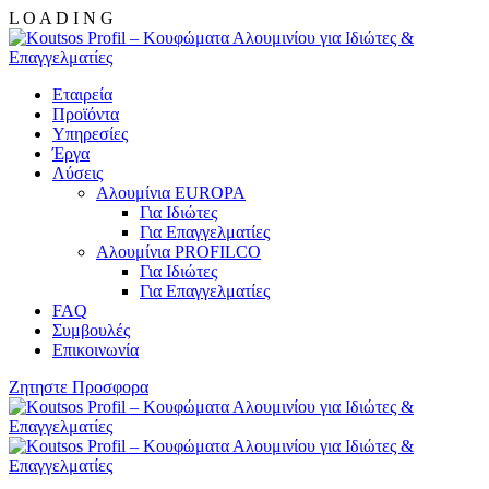
L
O
A
D
I
N
G
Εταιρεία
Προϊόντα
Υπηρεσίες
Έργα
Λύσεις
Αλουμίνια EUROPA
Για Ιδιώτες
Για Επαγγελματίες
Αλουμίνια PROFILCO
Για Ιδιώτες
Για Επαγγελματίες
FAQ
Συμβουλές
Επικοινωνία
Ζητηστε Προσφορα