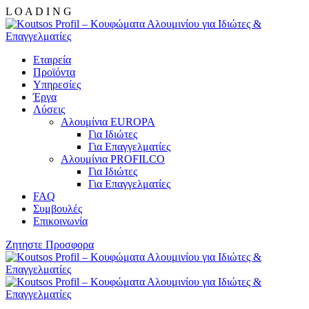
L
O
A
D
I
N
G
Εταιρεία
Προϊόντα
Υπηρεσίες
Έργα
Λύσεις
Αλουμίνια EUROPA
Για Ιδιώτες
Για Επαγγελματίες
Αλουμίνια PROFILCO
Για Ιδιώτες
Για Επαγγελματίες
FAQ
Συμβουλές
Επικοινωνία
Ζητηστε Προσφορα