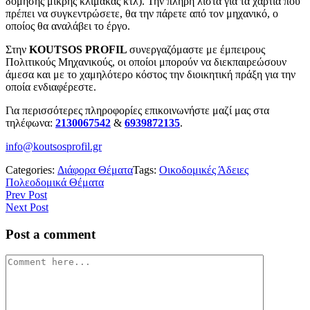
δόμησης μικρής κλίμακας κτλ). Την πλήρη λίστα για τα χαρτιά που
πρέπει να συγκεντρώσετε, θα την πάρετε από τον μηχανικό, ο
οποίος θα αναλάβει το έργο.
Στην
KOUTSOS PROFIL
συνεργαζόμαστε με έμπειρους
Πολιτικούς Μηχανικούς, οι οποίοι μπορούν να διεκπαιρεώσουν
άμεσα και με το χαμηλότερο κόστος την διοικητική πράξη για την
οποία ενδιαφέρεστε.
Για περισσότερες πληροφορίες επικοινωνήστε μαζί μας στα
τηλέφωνα:
2130067542
&
6939872135
.
info@koutsosprofil.gr
Categories:
Διάφορα Θέματα
Tags:
Οικοδομικές Άδειες
Πολεοδομικά Θέματα
Prev Post
Next Post
Post a comment