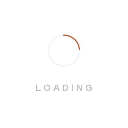
Έτοιμοι να
L
O
A
D
I
N
G
αναβαθμίσετε τον
χώρο σας; Ας
δημιουργήσουμε
λύσεις αλουμινίου
που συνδυάζουν
ποιότητα,