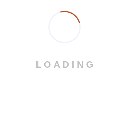
Έτοιμοι να
αναβαθμίσετε τον
χώρο σας; Ας
δημιουργήσουμε
L
O
A
D
I
N
G
λύσεις αλουμινίου
που συνδυάζουν
ποιότητα,
αισθητική και
πραγματική αντοχή
στον χρόνο.
ΞΕΚΙΝΑΜ